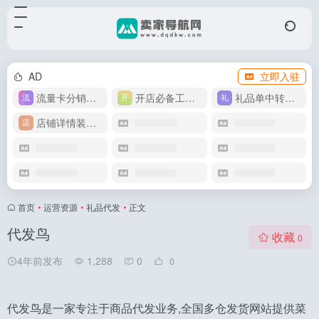
AD
立即入驻
流量卡分销代理
开店必备工具箱
礼品单中转同步单
店铺详情装修模版
首页
•
运营资源
•
礼品代发
•
正文
代发鸟
收藏
0
4年前发布
1,288
0
0
代发鸟是一家专注于商品代发业务,全国多仓发货网站提供菜