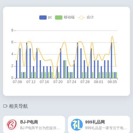
相关导航
BJ-P电商
999礼品网
BJ-P电商平台为您提供专业的礼品代发服务，海量精品小礼品任你挑选，是一个可以提供一件代发的礼品货源网，助力商家促增销量打造爆款，多地仓储，多家快递公司，真实发
999礼品是一家专注于电商礼品代发业务,全国多仓快递代发网站,提供菜鸟面单京东无界拼多多电子面单,真实打单、打包、派送、签收,为商家降低快递、人力成本,减少库存