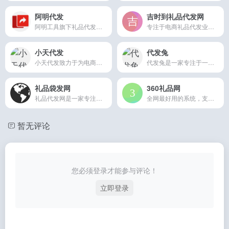
阿明代发
吉时到礼品代发网
阿明工具旗下礼品代发平台，阿明代发一直致力于给电商商家提供更优质的服务，降低运营成本，助力打造爆款。商品多样、仓储丰富、质优价廉。
专注于电商礼品代发业务，全国多仓快递代发网站,提供菜鸟、京东、拼多多等电子面单，真实发货、派送、签收，为商家降低快递、人力成本，减少库存压力，节省时间，提高效率
小天代发
代发兔
小天代发致力于为电商卖家提供更优质的服务，降低发货成本，助力打造爆款。商品丰富、多仓可选、质优价廉，超时赔付，快来下单。
代发兔是一家专注于一件分销代发业务，全国多仓发货网站提供菜鸟面单京东无界电子面单,真实打单、派送、签收，为商家降低快递、人力成本，减少库存压力，节省时间，提交效
礼品袋发网
360礼品网
礼品代发网是一家专注于礼品代发业务，快递一件代发货，小礼品代发平台总站,礼品代发代理,全国多仓发货网站为商家降低快递、人力成本，减少库存压力，节省时间，提交效率!
全网最好用的系统，支持各大平台自动发货和手动发货，专业礼品不降权，更靠谱的代发专注服务,24小时实时出单
暂无评论
您必须登录才能参与评论！
立即登录