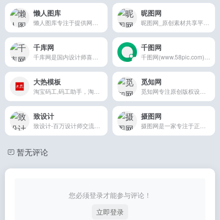
懒人图库
昵图网
懒人图库专注于提供网页素材下载，其内容涵盖网页素材，矢量图素材，JS代码，psd素材，导航菜单，PNG图标等，让任何一个网页设计师都能轻松找到自己想要的素材！
昵图网_原创素材共享平台.图片素材图库提供海量原创素材,图片下载,摄影作品,设计素材,视频素材,ppt模板,PSD源文件,矢量图,AI,CDR,EPS等高清图片
千库网
千图网
千库网是国内设计师喜欢的图片素材库，588ku.com为设计师提供各类好看免费的png图片和素材、背景图片、背景素材、海报背景、banner背景、边框花纹素材、
千图网(www.58pic.com) 是专注正版图片设计素材下载的网站！提供矢量图素材、背景图片素材、矢量图库、psd素材、字体模板、设计素材、PPT模板、视频
大热模板
觅知网
淘宝码工,码工助手，淘宝代码,天猫代码,淘宝装修,天猫装修,手机淘宝,淘宝无线,大热模板装修工具,大热模版装修工具,网店装修,淘宝店铺装修,天猫店铺装修,淘宝特效,网店装修辅助工具,淘宝模板,天猫模板,淘宝素材下载,全屏海报,全屏生成器,淘宝代码生成器,天猫代码生成器,淘宝装修代码生成器,特效代码,详情页装修,导航编辑器,热点工具,颜色值查询,无线网址转换,淘宝天猫智能模板,一键装修模板,淘宝智能版代码,淘宝天猫魔板装修工具,淘宝天猫教程
觅知网专注原创版权设计模板图片素材下载。超过200万PPT模板、海报、PNG素材、背景、插画、元素、摄影图片、字体、视频、音频素材大全供会员免费下载。10000
致设计
摄图网
致设计-百万设计师交流平台,设计师聚集地
摄图网是一家专注于正版摄影高清图片素材免费下载的图库作品网站,提供手绘插画,海报,ppt模板,科技,城市,商务,建筑,风景,美食,家居,外景,背景等好看的图片设
暂无评论
您必须登录才能参与评论！
立即登录