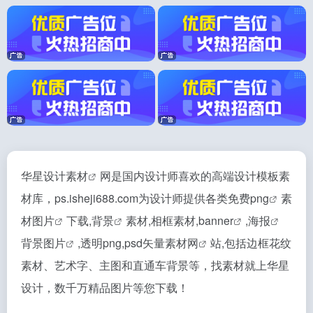
华星设计
素材
网是国内设计师喜欢的高端设计模板素
材库，ps.isheji688.com为设计师提供各类免费
png
素
材
图片
下载,
背景
素材,相框素材,
banner
,
海报
背景图片
,透明png,psd矢量
素材网
站,包括边框花纹
素材、艺术字、主图和直通车背景等，找素材就上华星
设计，数千万精品图片等您下载！