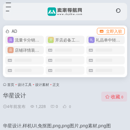
AD
立即入驻
流量卡分销代理
开店必备工具箱
礼品单中转同步单
店铺详情装修模版
首页
•
设计工具
•
设计素材
•
正文
华星设计
收藏
0
4年前发布
1,228
0
0
华星设计,样机UI,免抠图,png,png图片,png素材,png图