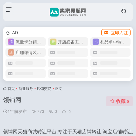
AD
立即入驻
流量卡分销代理
开店必备工具箱
礼品单中转同步单
店铺详情装修模版
首页
•
商业服务
•
店铺交易
•
正文
领铺网
收藏
0
4年前发布
773
0
0
领铺网天猫商城转让平台,专注于天猫店铺转让,淘宝店铺转让,