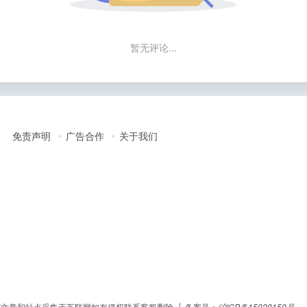
暂无评论...
免责声明
广告合作
关于我们
erved │ 本站所有文章和站点采集于互联网如有侵权联系客服删除 │ 备案号：
沪ICP备15028150号