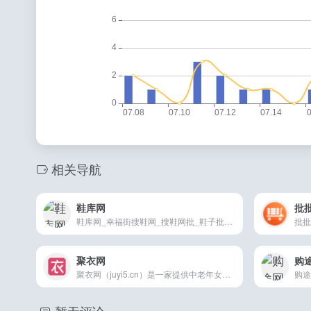
相关导航
鞋库网
批
鞋库网_幸福街搜鞋网_搜鞋网批_鞋子批发网_童鞋批发市场_新款鞋子图片
聚衣网
购
聚衣网（juyi5.cn）是一家提供中老年女装、精品男装、时尚女装一手货源的服装供货网站，为江苏常熟数万家服装厂商提供推广销售渠道；,面向全国网销卖家、实体批发