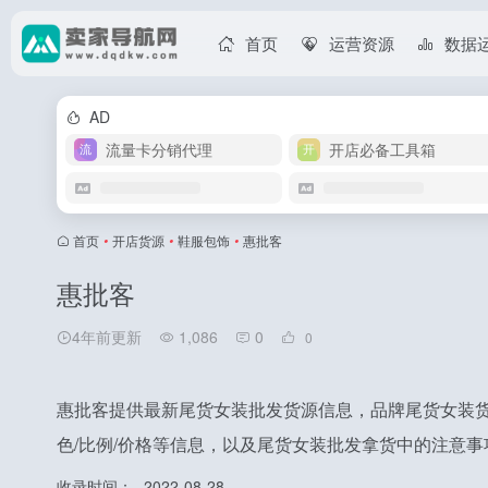
首页
运营资源
数据
AD
流量卡分销代理
开店必备工具箱
首页
•
开店货源
•
鞋服包饰
•
惠批客
惠批客
4年前更新
1,086
0
0
惠批客提供最新尾货女装批发货源信息，品牌尾货女装货
色/比例/价格等信息，以及尾货女装批发拿货中的注意事
收录时间：
2022-08-28