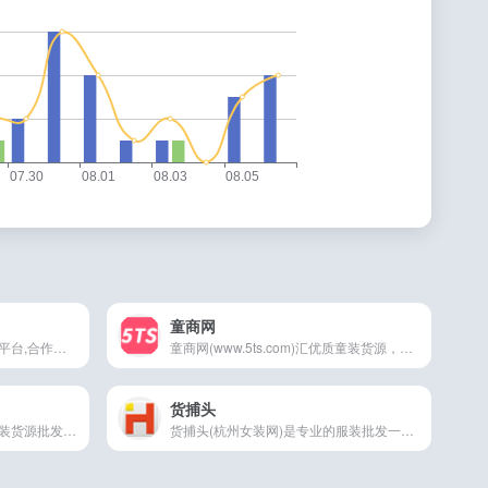
童商网
中国鞋都网是专业的鞋子批发平台,合作广州晋江惠东温州台州莆田鞋子生产厂家,批发各种品牌鞋子各类运动鞋高跟鞋童鞋,市场拿货源齐全休闲皮鞋男女鞋板鞋,帆布球鞋价格厂
童商网(www.5ts.com)汇优质童装货源，聚实力童装大厂，是网络卖家网络货源平台,网店货源,童装货源,淘宝货源,实体店网络进货渠道，为广大童装厂家、卖家提
货捕头
四季星座网杭州的服装杭州女装货源批发网,市场包含了四季星座,星座女装电子商务楼,之江服装电子商务楼,四季青,意法服饰城,新杭派,四季星座男装等,是网络卖家网络货
货捕头(杭州女装网)是专业的服装批发一件代发货源平台。整合了杭州四季青女装、广州女装、织里童装、虎门女装等服装批发市场数万档口和服装厂的新款一手服装货源，为全国