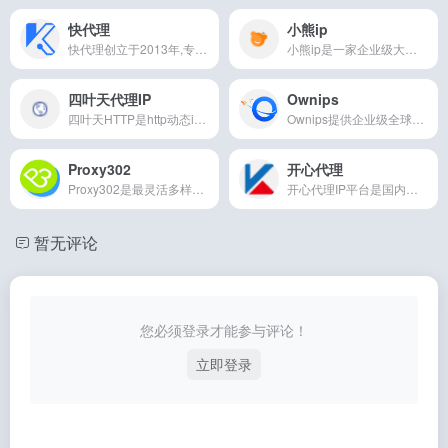
快代理
小熊ip
快代理创立于2013年,专注为企业和开发者提供高品质的国内外HTTP代理IP云服务十余年,每日去重ip超百万个,提供使用IP代理服务完备的API接口和SaaS平台,赋能于需要大量使用IP代理来实现大规模公共数据采集的场景,企业IP代理服务认准快代理。
小熊ip是一家企业级大数据HTTP动态IP服务提供商,为上百家企业用户提供海量优质高匿HTTP代理IP,产品延迟低,稳定可靠,自建机房海量IP,是企业级用户的首选！
四叶天代理IP
Ownips
四叶天HTTP是http动态ip服务供应商，涵盖最新代理ip，动态ip，静态ip，独享ip，http代理ip，socks5代理ip，http隧道代理，在线代理ip，免费代理ip，api代理，免费代理ip提取，http代理api，ip代理地址，代理ip服务器。累计为数万家企业及个人提供SEO监控、CDN加速、游戏加速等行业IP解决方案，致力打造业内优质的ip代理服务商，帮助轻松获取大数据！
Ownips提供企业级全球静态IP代理一站式解决方案，为用户提供多个地区的静态代理IP,动态代理IP,海外在线代理IP等服务，覆盖全球100+国家地区的海外住宅代理资源.
Proxy302
开心代理
Proxy302是最灵活多样的全球代理IP超市，支持HTTP、SOCKS5协议代理，提供免费测试，7*24小时技术支持。汇集全球优质IP资源，覆盖超过195+个国家，6500万＋IP，为企业和个人用户提供安全可靠的网络解决方案。
开心代理IP平台是国内领先的代理IP平台，时时刻刻更新代理IP，代理IP有效率高达99%，每天流水40万代理IP，深受广大用户喜爱的代理IP平台，使用代理IP就上开心代理IP平台。
暂无评论
您必须登录才能参与评论！
立即登录