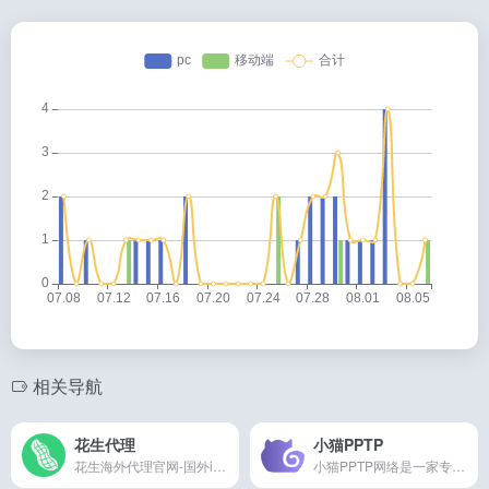
相关导航
花生代理
小猫PPTP
花生海外代理官网-国外ip代理_海外http_socks5代理_全球动静态ip代理_免费代理ip
小猫PPTP网络是一家专业的优质SOCKS5代理,PPTP代理，L2TP代理，SSTP代理，静态ip代理服务商,提供长效ip代理,手机ip代理,S5代理ip,云IP，住宅IP等,产品低延迟低,稳定可靠,全国优质高速在线ip代理提供商,企业级用户首选方案！