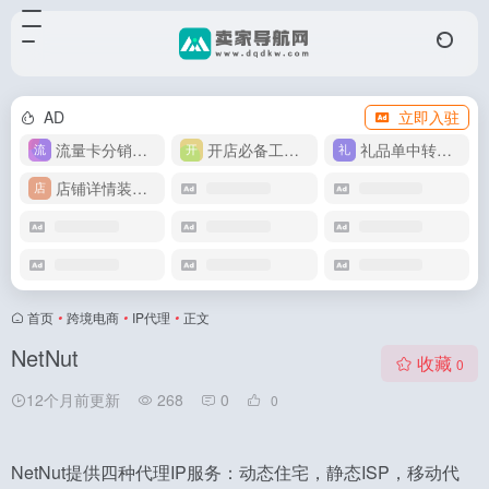
AD
立即入驻
流量卡分销代理
开店必备工具箱
礼品单中转同步单
店铺详情装修模版
首页
•
跨境电商
•
IP代理
•
正文
NetNut
收藏
0
12个月前更新
268
0
0
NetNut提供四种代理IP服务：动态住宅，静态ISP，移动代