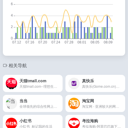
相关导航
天猫tmall.com
真快乐
天猫tmall.com--理想生活上天猫
真快乐(Gome.com.cn)国美电器唯一官方网上商城，中国领先的专业家电网购平台.全球品牌电视、洗衣机、电脑、手机、数码、空调、电脑配件、生活电器、网络产品
当当
淘宝网
全球领先的综合性网上购物中心。超过100万种商品在线热销！图书、童书、绘本、中小学教辅、文学小说、音像、母婴、家居、服装、鞋包等几十大类，正版保证，低至2折（自
淘宝网 - 亚洲较大的网上交易平台，提供各类服饰、美容、家居、数码、话费/点卡充值… 数亿优质商品，同时提供担保交易(先收货后付款)等安全交易保障服务，并由商家
小红书
考拉海购
小红书_标记我的生活
考拉海购-阿里巴巴旗下以跨境业务为主的会员电商，主打官方自营，全球直采的模式，为会员精选全球品质好货，保证极致性价比，全方位服务黑卡会员。