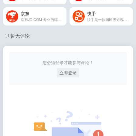
京东
快手
京东JD.COM-专业的综合网上购物商城，为您提供正品低价的购物选择、优质便捷的服务体验。商品来自全球数十万品牌商家，囊括家电、手机、电脑、服装、居家、母婴、美
快手是一款国民级短视频App。在快手，了解真实的世界，认识有趣的人，也可以记录真实而有趣的自己。快手，拥抱每一种生活
暂无评论
您必须登录才能参与评论！
立即登录