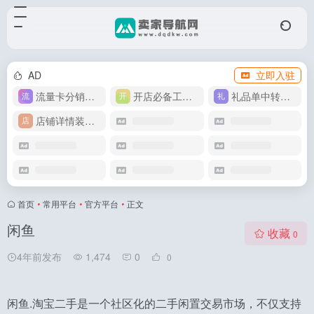
AD
立即入驻
流量卡分销代理
开店必备工具箱
礼品单中转同步单
店铺详情装修模版
首页
•
常用平台
•
官方平台
•
正文
闲鱼
收藏
0
4年前发布
1,474
0
0
闲鱼.淘宝二手是一个社区化的二手闲置交易市场，不仅支持