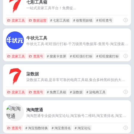
七彩工具箱
一站式卖家工具平台！免费提...
卖家工具
数据运营
# 七彩工具箱
# 创客照妖镜
# 旺旺查号
牛状元工具
牛状元工具-旺旺强行打标-千万级黑号数据库-查黑号-淘宝搜索打标-旺旺搜索打标-搜索卡首屏淘宝足迹推送-真实人工流量
卖家工具
查黑号
# 搜索卡首屏
# 旺旺强行打标
# 旺旺搜索打标
柒数据
柒数据工具箱,是非常可靠的电商工具箱,集合多种黑科技的大数据平台
卖家工具
查黑号
# 免费工具箱
# 柒数据
# 柒电商工具
淘淘慧通
淘淘慧通专业提供淘宝论坛,淘宝验号二维码,淘宝查排名,淘宝指数转换,照妖镜查号等服务,让淘宝卖家盈利变得更简单!深入学习交流分享的淘宝卖家论坛,免费帮助卖家解决
查黑号
# 淘宝指数转换
# 淘宝查排名
# 淘宝论坛