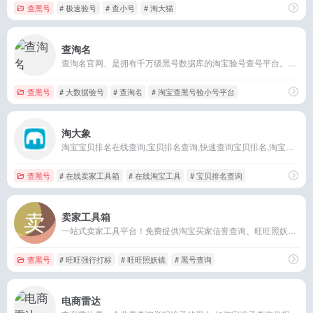
查黑号
# 极速验号
# 查小号
# 淘大猫
查淘名
查淘名官网、是拥有千万级黑号数据库的淘宝验号查号平台。超级验黑号、人群标签权重评估、商品数据分析、淘客订单检测、买家秀采集、关键词查询、生意参谋查关键词、竞品数
查黑号
# 大数据验号
# 查淘名
# 淘宝查黑号验小号平台
淘大象
淘宝宝贝排名在线查询,宝贝排名查询,快速查询宝贝排名,淘宝无线端宝贝排名查询,淘宝卖家的必备工具箱
查黑号
# 在线卖家工具箱
# 在线淘宝工具
# 宝贝排名查询
卖家工具箱
一站式卖家工具平台！免费提供淘宝买家信誉查询、旺旺照妖镜、关键词排名查询、淘宝卡首屏、旺旺强行打标等各项卖家服务，是淘宝、天猫、京东、拼多多等店铺运营必备工具箱
查黑号
# 旺旺强行打标
# 旺旺照妖镜
# 黑号查询
电商雷达