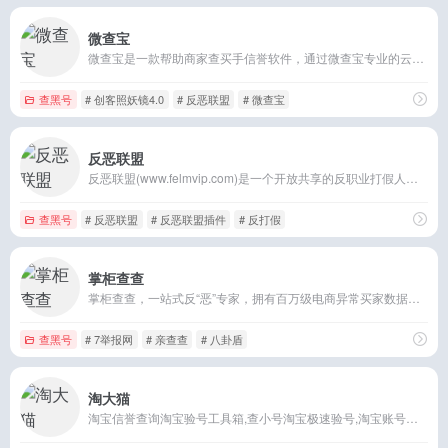
微查宝
微查宝是一款帮助商家查买手信誉软件，通过微查宝专业的云分析功能 一键定位淘宝降权号、骗子敲诈号、职业打假师，职业差评师等恶意买手，选择微查宝照妖镜4.0必定为您
查黑号
# 创客照妖镜4.0
# 反恶联盟
# 微查宝
反恶联盟
反恶联盟(www.felmvip.com)是一个开放共享的反职业打假人联盟（淘宝、天猫、京东、苏宁、阿里巴巴），本站所有数据全由网站会员添加，本站只提供电商反恶
查黑号
# 反恶联盟
# 反恶联盟插件
# 反打假
掌柜查查
掌柜查查，一站式反“恶”专家，拥有百万级电商异常买家数据库，通过浏览器插件对店铺订单进行自动甄别和过滤，排除恶意买家。支持天猫，淘宝，京东，拼多多等众多电商平台
查黑号
# 7举报网
# 亲查查
# 八卦盾
淘大猫
淘宝信誉查询淘宝验号工具箱,查小号淘宝极速验号,淘宝账号查询等各种淘宝周平均点数查询,淘口令二维码魔搜查询小号权重等等上,淘大猫都有它的个性，一款百万卖家工具!