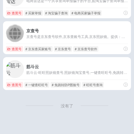
电商雷达是一个共享查询举报骗子的平台,如淘宝骗子查询举报等,给各大电商卖家免费使用及电商雷达插件,与百万卖家共建超级买家骗子数据库
查黑号
# 买家举报
# 淘宝骗子查询
# 电商买家骗子举报
京查号
京查号是京东查号软件,京东查账号工具,京东照妖镜。提供：查京东黑号,京东黑号查询,京东黑号检测,查京东黑号,京东降权查询,京东查买家账号。让黑号、诈骗号无处遁形
查黑号
# 京东查买家账号
# 京东查号
# 京东查号软件
筋斗云
筋斗云-旺旺照妖镜查号,照妖镜淘宝查号,一键查旺旺号,免跳转防P图验号为您提供淘宝账号基本信息查询和淘宝小号，淘宝黑号，职业打假人，职业差评师，降权号等不健康账
查黑号
# 一键查旺旺号
# 免跳转防P图验号
# 旺旺号查询
没有了