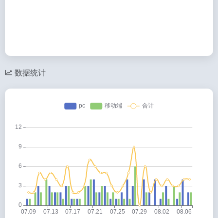
相关导航
火眼金睛
查淘名
火眼金睛官网、验号防降权号、淘宝二维码验号查号平台。淘宝超级验号软件、查黑号、人群标签权重评估、商品数据分析、淘客订单检测、买家秀采集、关键词查询、生意参谋查关
查淘名官网、是拥有千万级黑号数据库的淘宝验号查号平台。超级验黑号、人群标签权重评估、商品数据分析、淘客订单检测、买家秀采集、关键词查询、生意参谋查关键词、竞品数
电商运营工具
旺透视
电商运营工具大数据卖家工具箱 一键安装插件，免费功能任意使用
旺透视专业提供淘宝论坛,淘宝验号二维码,淘宝查排名,淘宝指数转换,照妖镜查号等服务,让淘宝卖家盈利变得更简单!深入学习交流分享的淘宝卖家论坛,免费帮助卖家解决疑
千瓜数据
西瓜数据