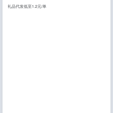
礼品代发低至1.2元/单
淘宝人工流量，拼多多，京东 多平台人工流量