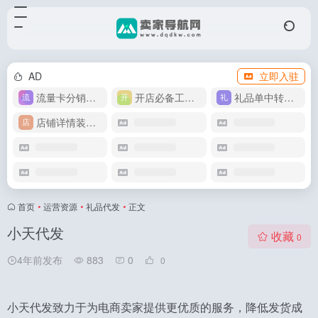
AD
立即入驻
流量卡分销代理
开店必备工具箱
礼品单中转同步单
店铺详情装修模版
首页
•
运营资源
•
礼品代发
•
正文
小天代发
收藏
0
4年前发布
883
0
0
小天代发致力于为电商卖家提供更优质的服务，降低发货成