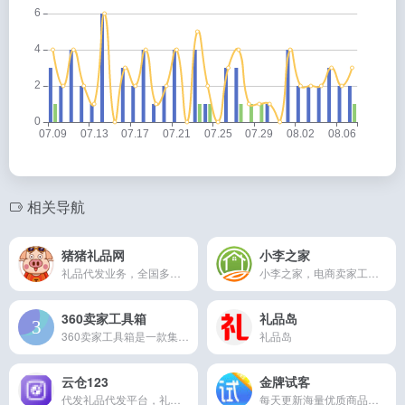
相关导航
猪猪礼品网
小李之家
礼品代发业务，全国多仓发货，真实派送签收
小李之家，电商卖家工具网站大全！本站汇集了全网淘宝拼多多礼品代发网店、快递单号网站、快递代发网、提升淘宝拼多多网店补流量平台、网店装修平台、淘宝拼多多补单平台、电商代运营网店等等各方面的电商卖家工具，并且每个网站都有用户进行点评，让您能够一目了然的了解到哪些网店更加靠谱好用！
360卖家工具箱
礼品岛
360卖家工具箱是一款集淘宝蓝海词采集、分析、标题组合，蓝海选品，随机设置，选品数据库，店铺上传等多功能为一体的电商工具。
礼品岛
云仓123
金牌试客
代发礼品代发平台，礼品件0.8元发全国，
每天更新海量优质商品，免费试用，试用好帮手。金牌试客,全国领先的免费试用平台,试客首选的免费试用网站，金牌试客试用平台每天为试客提供海量最优质的试用产品,所有试用品一律免费。通过精确人群标签给商家推荐最适合试客,从而有效优化店铺数据、权重、销量,通过口碑宣传产品及品牌.