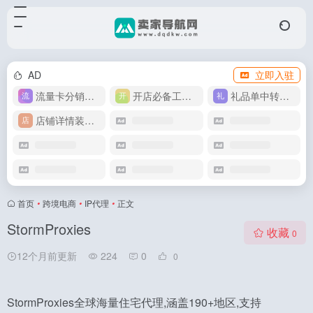
AD
立即入驻
流量卡分销代理
开店必备工具箱
礼品单中转同步单
店铺详情装修模版
首页
•
跨境电商
•
IP代理
•
正文
StormProxies
收藏
0
12个月前更新
224
0
0
StormProxies全球海量住宅代理,涵盖190+地区,支持