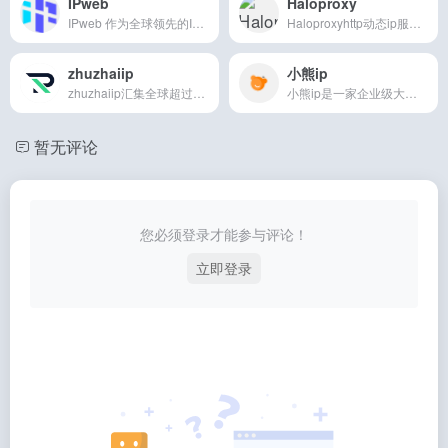
IPweb
Haloproxy
IPweb 作为全球领先的IP代理服务商，提供多样化的IP解决方案，包括静态代理IP、住宅代理IP、数据中心代理IP以及特定地区如美国的代理IP。我们致力于为全球客户提供安全、可靠且高效的IP服务，满足您在数据安全、网络匿名、内容访问及市场研究等多个领域的需求。
Haloproxyhttp动态ip服务供应商,涵盖动态ip,静态ip,住宅ip,独享ip,http代理ip,socks5代理ip,爬虫代理ip,高匿代理ip等行业IP解决方案,帮助企业轻松获取大数据！
zhuzhaiip
小熊ip
zhuzhaiip汇集全球超过200个国家/地区的住宅代理IP，5000万优质住宅IP资源，全协议支持，城市级定位代理，动态静态任你选择。自建机房纯净网络，真实家庭住宅IP，高效率低延迟，超高私密性保障数据安全，助力您完成高效的数据采集任务。支持业务场景定制独享IP，千兆超高速带宽，出口IP可定制时效提供获取流量使用报告，追踪流量记录。多种产品灵活选择，企业定制解决方案，满足各种业务需求。
小熊ip是一家企业级大数据HTTP动态IP服务提供商,为上百家企业用户提供海量优质高匿HTTP代理IP,产品延迟低,稳定可靠,自建机房海量IP,是企业级用户的首选！
暂无评论
您必须登录才能参与评论！
立即登录