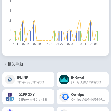
相关导航
IPLINK
IPRoyal
国外住宅ip,国外代理ip爬虫,高匿HTTP代理,国外动态IP代理,国外家用IP代理,秒换IP代理,国外稳定高匿名代理
找一家无需合约的代理服务提供商，且流量永不过期，自助操作十分方便。
123PROXY
Ownips
123Proxy专注为企业和开发者提供高品质的国外代理IP服务,提供不限量住宅代理IP,服务于需要大量使用IP代理来实现大规模数据采集的场景,企业IP代理服务认准123Proxy。
Ownips提供企业级全球静态IP代理一站式解决方案，为用户提供多个地区的静态代理IP,动态代理IP,海外在线代理IP等服务，覆盖全球100+国家地区的海外住宅代理资源.